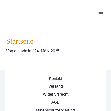
Zum
Inhalt
MAI
springen
ME
Startseite
Von
oli_admin
/
24. März 2025
Kontakt
Versand
Widerrufsrecht
AGB
Datenschutzerklärung