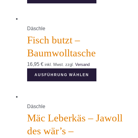
Produkt
weist
mehrere
Däschle
Varianten
Fisch butzt –
auf.
Baumwolltasche
Die
16,95
€
inkl. Mwst.
zzgl.
Versand
Optionen
Dieses
können
AUSFÜHRUNG WÄHLEN
Produkt
auf
weist
der
mehrere
Produktseite
Däschle
Varianten
gewählt
Mäc Leberkäs – Jawoll
auf.
werden
des wär’s –
Die