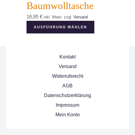
Baumwolltasche
Optionen
können
16,95
€
inkl. Mwst.
zzgl.
Versand
auf
Dieses
AUSFÜHRUNG WÄHLEN
der
Produkt
Produktseite
weist
gewählt
mehrere
Kontakt
werden
Varianten
Versand
auf.
Widerrufsrecht
Die
AGB
Optionen
Datenschutzerklärung
können
Impressum
auf
Mein Konto
der
Produktseite