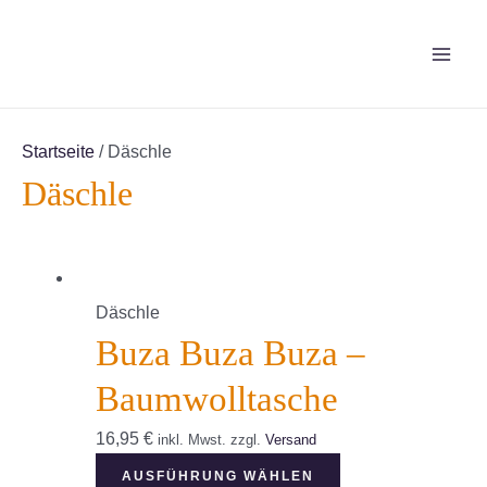
Zum
Inhalt
MAI
springen
ME
Startseite
/ Däschle
Däschle
Däschle
Buza Buza Buza –
Baumwolltasche
16,95
€
inkl. Mwst.
zzgl.
Versand
Dieses
AUSFÜHRUNG WÄHLEN