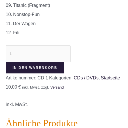
09. Titanic (Fragment)
10. Nonstop-Fun
11. Der Wagen
12. Fifi
Dieses
und
Jenes
IN DEN WARENKORB
Menge
Artikelnummer:
CD 1
Kategorien:
CDs / DVDs
,
Startseite
10,00
€
inkl. Mwst.
zzgl.
Versand
inkl. MwSt.
Ähnliche Produkte