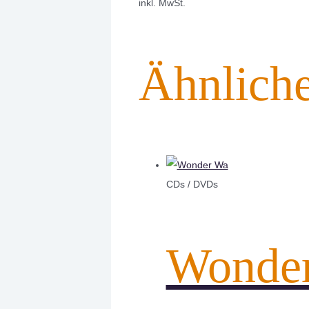
inkl. MwSt.
Ähnlich
CDs / DVDs
Wonde