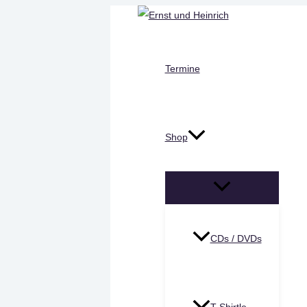
Zum
Inhalt
springen
Termine
Shop
MENÜ
UMSCHALTEN
CDs / DVDs