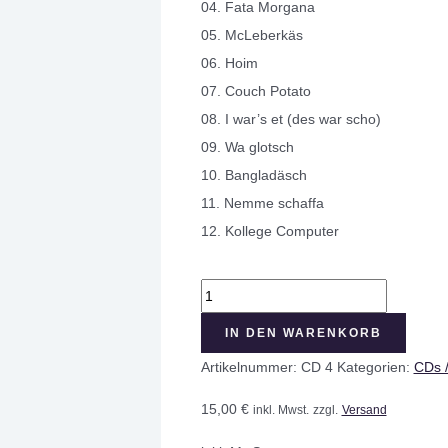
04. Fata Morgana
05. McLeberkäs
06. Hoim
07. Couch Potato
08. I war’s et (des war scho)
09. Wa glotsch
10. Bangladäsch
11. Nemme schaffa
12. Kollege Computer
McLeberkäs
Menge
IN DEN WARENKORB
Artikelnummer:
CD 4
Kategorien:
CDs 
15,00
€
inkl. Mwst.
zzgl.
Versand