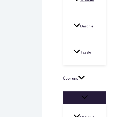
T-Shirtle
Däschle
Tässle
Über uns
MENÜ
UMSCHALTEN