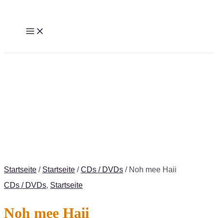
Zum
Inhalt
MAIN
MENU
springen
Startseite
/
Startseite
/
CDs / DVDs
/ Noh mee Haii
CDs / DVDs
,
Startseite
Noh mee Haii