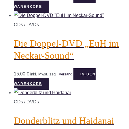
WARENKORB
CDs / DVDs
Die Doppel-DVD „EuH im
Neckar-Sound“
15,00
€
inkl. Mwst.
zzgl.
Versand
IN DEN
WARENKORB
CDs / DVDs
Donderblitz und Haidanai